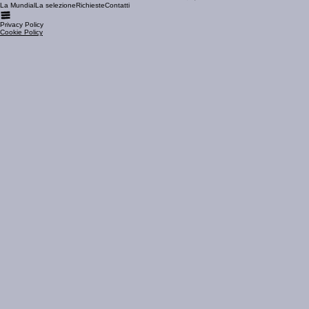
Siamo rivenditori ufficiali Florim per Puglia e Basilicata. La nostra esperienza nella pietra naturale
ci ha portati a scegliere superfici ceramiche che ne reinterpretano materia e resa estetica, con
coerenza e precisione.
scopri le superfici florim
La Mundial
La selezione
Richieste
Contatti
Privacy Policy
Cookie Policy